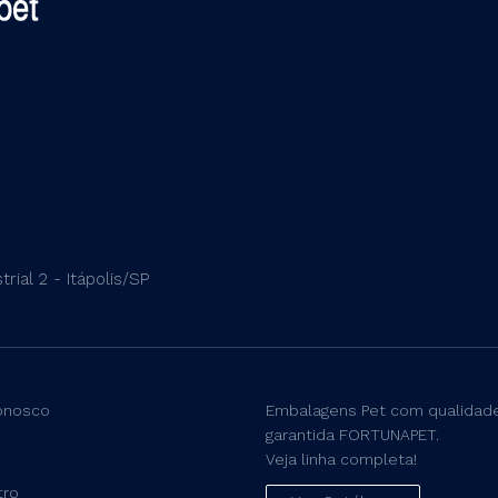
rial 2 - Itápolis/SP
onosco
Embalagens Pet com qualidad
garantida FORTUNAPET.
Veja linha completa!
tro