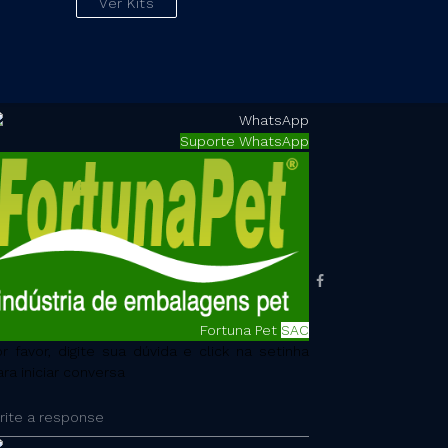
Ver Kits
Suporte WhatsApp
Fortuna Pet
SAC
or favor, digite sua dúvida e click na setinha
ara iniciar conversa